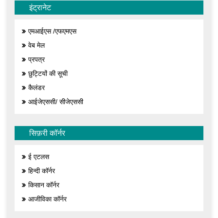
इंट्रानेट
एमआईएस /एफएमएस
वेब मेल
प्रपत्र
छुट्टियों की सूची
कैलंडर
आईजेएससी/ सीजेएससी
सिफ़री कॉर्नर
ई एटलस
हिन्दी कॉर्नर
किसान कॉर्नर
आजीविका कॉर्नर