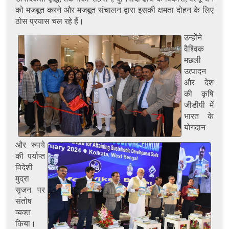
को मजबूत करने और मजबूत संचालन द्वारा इसकी क्षमता दोहन के लिए
ठोस प्रयास चल रहे हैं।
उन्होंने
वैश्विक
मछली
उत्पादन
और देश
की कृषि
जीडीपी में
भारत के
योगदान
और रुपये
की पर्याप्त
विदेशी
मुद्रा
सृजन पर
संतोष
व्यक्त
किया।