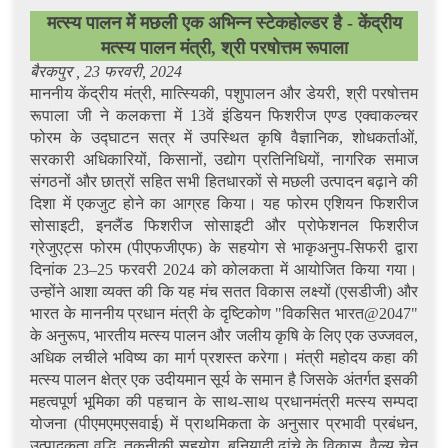
मत्स्य पालन में मछली एक अभिन्न स्टेकहोल्डर है - केंद्रीय
मत्स्य पालन मंत्री, श्री परषोत्तम रूपाला
बैरकपुर , 23 फरवरी, 2024
माननीय केंद्रीय मंत्री, मात्स्यिकी, पशुपालन और डेयरी, श्री परषोत्तम
रूपाला जी ने कलकत्ता में 13वें इंडियन फिशरीज एण्ड एक्वाकल्चर
फोरम के उद्घाटन सत्र में उपस्थित कृषि वैज्ञानिक, शोधकर्ताओं,
सरकारी अधिकारियों, किसानों, उद्योग प्रतिनिधियों, नागरिक समाज
संगठनों और छात्रों सहित सभी हितधारकों से मछली उत्पादन बढ़ाने की
दिशा में एकजुट होने का आग्रह किया। यह फोरम एशियन फिशरीज
सोसाइटी, इनलैंड फिशरीज सोसाइटी और प्रोफेशनल फिशरीज
ग्रेजुएट्स फोरम (पीएफजीएफ) के सहयोग से भाकृअनुप-सिफरी द्वारा
दिनांक 23–25 फरवरी 2024 को कोलकता में आयोजित किया गया।
उन्होंने आशा व्यक्त की कि यह मंच सतत विकास लक्ष्यों (एसडीजी) और
भारत के माननीय प्रधान मंत्री के दृष्टिकोण "विकसित भारत@2047"
के अनुरूप, भारतीय मत्स्य पालन और जलीय कृषि के लिए एक उज्जवल,
अधिक लचीले भविष्य का मार्ग प्रशस्त करेगा। मंत्री महोदय कहा की
मत्स्य पालन क्षेत्र एक उदीयमान सूर्य के समान है जिसके अंतर्गत इसकी
महत्वपूर्ण भूमिका की पहचान के साथ-साथ प्रधानमंत्री मत्स्य सम्पदा
योजना (पीएमएमएसवाई) में प्राथमिकता के अनुसार प्रभावी प्रबंधन,
उत्पादकता वृद्धि, तकनीकी सहयोग, बुनियादी ढांचे के विकास, वैल्यू चेन