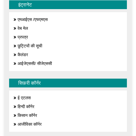
इंट्रानेट
एमआईएस /एफएमएस
वेब मेल
प्रपत्र
छुट्टियों की सूची
कैलंडर
आईजेएससी/ सीजेएससी
सिफ़री कॉर्नर
ई एटलस
हिन्दी कॉर्नर
किसान कॉर्नर
आजीविका कॉर्नर