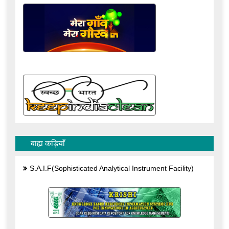
बाह्य कड़ियाँ
S.A.I.F(Sophisticated Analytical Instrument Facility)