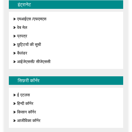
इंट्रानेट
एमआईएस /एफएमएस
वेब मेल
प्रपत्र
छुट्टियों की सूची
कैलंडर
आईजेएससी/ सीजेएससी
सिफ़री कॉर्नर
ई एटलस
हिन्दी कॉर्नर
किसान कॉर्नर
आजीविका कॉर्नर