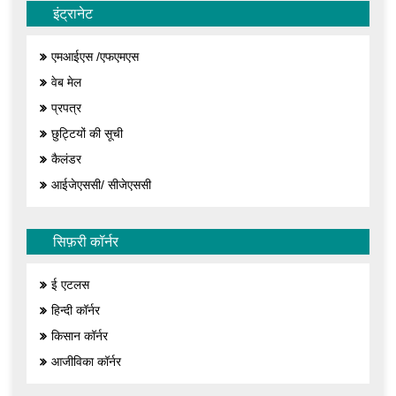
इंट्रानेट
एमआईएस /एफएमएस
वेब मेल
प्रपत्र
छुट्टियों की सूची
कैलंडर
आईजेएससी/ सीजेएससी
सिफ़री कॉर्नर
ई एटलस
हिन्दी कॉर्नर
किसान कॉर्नर
आजीविका कॉर्नर