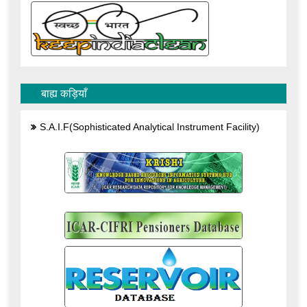
बाह्य कड़ियाँ
S.A.I.F(Sophisticated Analytical Instrument Facility)