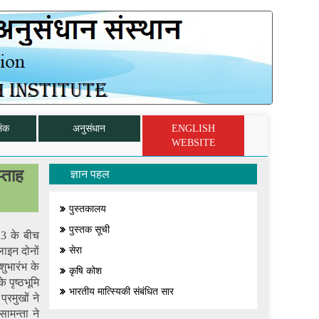
िंक
अनुसंधान
ENGLISH
WEBSITE
प्ताह
ज्ञान पहल
पुस्तकालय
पुस्तक सूची
023 के बीच
ाइन दोनों
सेरा
शुभारंभ के
कृषि कोश
 पृष्ठभूमि
भारतीय मात्स्यिकी संबंधित सार
्रमुखों ने
ामन्‍ता ने