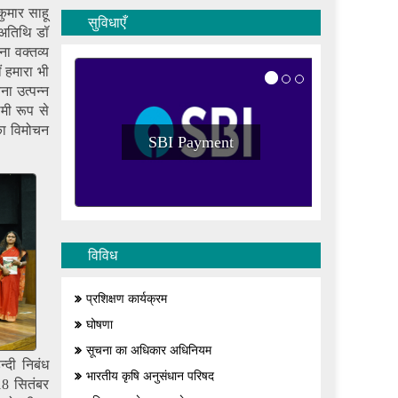
कुमार साहू
सुविधाएँ
य अतिथि डॉ
ा वक्तव्य
ं हमारा भी
ना उत्पन्न
मी रूप से
का विमोचन
SBI Payment
SB
विविध
प्रशिक्षण कार्यक्रम
घोषणा
सूचना का अधिकार अधिनियम
्दी निबंध
भारतीय कृषि अनुसंधान परिषद
18 सितंबर