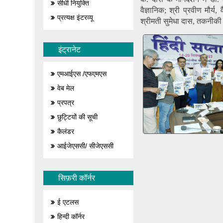
सीधी नियुक्ति
वैज्ञानिक; श्री प्रवीण मौर्य
प्रत्यक्ष इंटरव्यू
श्रीमती सुमेधा दास, तकनीकी 
इंट्रानेट
एमआईएस /एफएमएस
वेब मेल
प्रपत्र
छुट्टियों की सूची
कैलंडर
आईजेएससी/ सीजेएससी
सिफ़री कॉर्नर
ई एटलस
हिन्दी कॉर्नर