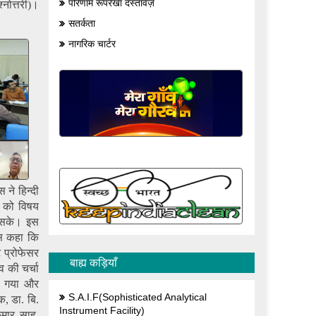
परिणाम रूपरेखा दस्तावेज़
नोत्तरी)।
सतर्कता
नागरिक चार्टर
ने हिन्दी
ि को विषय
जा सके। इस
 इस कहा कि
ट प्रोफेसर
बाह्य कड़ियाँ
व की चर्चा
ा गया और
S.A.I.F(Sophisticated Analytical
क, डा. बि.
Instrument Facility)
कुमार साहु,