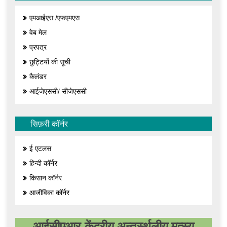
एमआईएस /एफएमएस
वेब मेल
प्रपत्र
छुट्टियों की सूची
कैलंडर
आईजेएससी/ सीजेएससी
सिफ़री कॉर्नर
ई एटलस
हिन्दी कॉर्नर
किसान कॉर्नर
आजीविका कॉर्नर
आईसीएआर-केंद्रीय अन्तर्स्थलीय मत्स्य