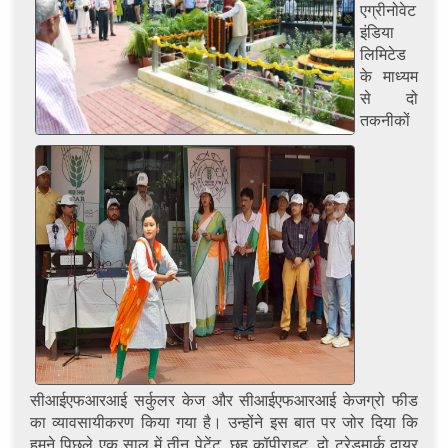
एग्रीनोवेट
इंडिया
लिमिटेड
के माध्यम
से दो
तकनीकों
सीआईएफआरआई सर्कुलर केज और सीआईएफआरआई केजग्रो फीड
का व्यावसायीकरण किया गया है। उन्होंने इस बात पर जोर दिया कि
हमने पिछले एक साल में तीन पेटेंट, छह कॉपीराइट, दो ट्रेडमार्क दायर