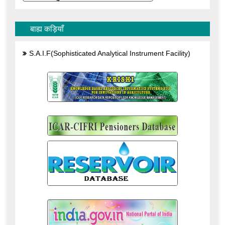
बाह्य कड़ियाँ
S.A.I.F(Sophisticated Analytical Instrument Facility)