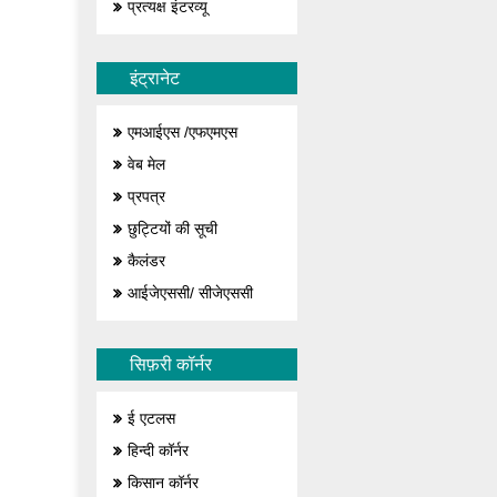
प्रत्यक्ष इंटरव्यू
इंट्रानेट
एमआईएस /एफएमएस
वेब मेल
प्रपत्र
छुट्टियों की सूची
कैलंडर
आईजेएससी/ सीजेएससी
सिफ़री कॉर्नर
ई एटलस
हिन्दी कॉर्नर
किसान कॉर्नर