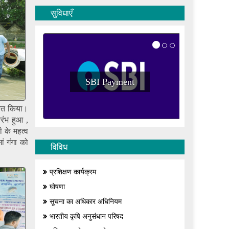
सुविधाएँ
SBI Payment
S
ेचित किया।
रंभ हुआ ,
ी के महत्व
ं गंगा को
विविध
प्रशिक्षण कार्यक्रम
घोषणा
सूचना का अधिकार अधिनियम
भारतीय कृषि अनुसंधान परिषद