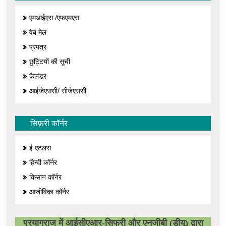
एमआईएस /एफएमएस
वेब मेल
प्रपत्र
छुट्टियों की सूची
कैलंडर
आईजेएससी/ सीजेएससी
सिफ़री कॉर्नर
ई एटलस
हिन्दी कॉर्नर
किसान कॉर्नर
आजीविका कॉर्नर
प्रयागराज में आईसीएआर-सिफरी और एनजीबी (डीयू) द्वारा