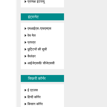
प्रत्यक्ष इंटरव्यू
इंट्रानेट
एमआईएस /एफएमएस
वेब मेल
प्रपत्र
छुट्टियों की सूची
कैलंडर
आईजेएससी/ सीजेएससी
सिफ़री कॉर्नर
ई एटलस
हिन्दी कॉर्नर
किसान कॉर्नर