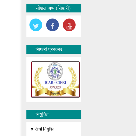
सोशल अप्प (सिफ़री)
सिफ़री पुरस्कार
नियुक्ति
सीधी नियुक्ति