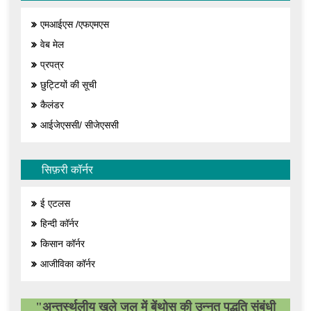
एमआईएस /एफएमएस
वेब मेल
प्रपत्र
छुट्टियों की सूची
कैलंडर
आईजेएससी/ सीजेएससी
सिफ़री कॉर्नर
ई एटलस
हिन्दी कॉर्नर
किसान कॉर्नर
आजीविका कॉर्नर
"अन्तर्स्थलीय खुले जल में बेंथोस की उन्नत पद्धति संबंधी