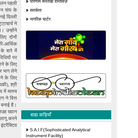
परिणाम रूपरेखा दस्तावेज़
 पालन पहली
ान संघ के
सतर्कता
नई दिल्ली
नागरिक चार्टर
टाचार्य ने
 उन्होंने
लिए दोनों
की-आर्थिक
 बारे में
विधियों पर
ने के लिए
र भाग लेने
ने के लिए
की), श्री
में मत्स्य
ग ने वित्त
ा बनाई है।
निउह ख्वान
बाह्य कड़ियाँ
लागू करने
ंटरैक्टिव
S.A.I.F(Sophisticated Analytical
Instrument Facility)