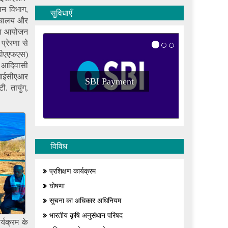
लन विभाग,
सुविधाएँ
मेघालय और
 का आयोजन
्रेरणा से
(डीएएफएस)
0 आदिवासी
ो आईसीएआर
SBI Payment
S
ी. तायुंग,
विविध
प्रशिक्षण कार्यक्रम
घोषणा
सूचना का अधिकार अधिनियम
भारतीय कृषि अनुसंधान परिषद
्यक्रम के