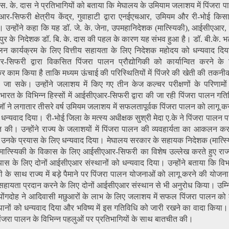
डॉ. एस. के. दास ने प्रतिभागियों को बताया कि मेघालय के उमियाम जलाशय में पिंजरा
-सिफरी क्षेत्रीय केंद्र, गुवाहाटी द्वारा एनईएचआर, उमियम और री-भोई किस
 उन्होंने कहा कि यह डॉ. जे. के. जेना, उपमहानिदेशक (मात्स्यिकी), आईसीएआर, 
पुर के निदेशक डॉ. बि. के. दास की पहल के कारण यह संभव हुआ है। डॉ. बी.के. भट्
न कार्यक्रम के लिए वित्तीय सहायता के लिए निदेशक महोदय को धन्यवाद दिया।
िफरी द्वारा विकसित पिंजरा पालन प्रौद्योगिकी को कार्यान्वित करने के 
 काम किया है ताकि मध्यम ऊंचाई की परिस्थितियों में पिंजरे की खेती की तकनी
ा सके। उन्होंने जलाशय में किए गए तीन केज कल्चर परीक्षणों के परिणामों के
्तर भारत के विभिन्न हिस्सों में आईसीएआर-सिफरी द्वारा की जा रही पिंजरा पालन गति
ॉ ने लगातार तीसरे वर्ष उमियम जलाशय में सफलतापूर्वक पिंजरा पालन को लागू कर
न्यवाद दिया। री-भोई जिला के मत्स्य अधीक्षक सुश्री मेदा ए.के ने पिंजरा पालन प
 की। उन्होंने राज्य के जलाशयों में पिंजरा पालन की व्यवहार्यता का आकलन कर
 उनके प्रयास के लिए धन्यवाद दिया। मेघालय सरकार के सहायक निदेशक (मात्स्यि
ं मात्स्यिकी के विकास के लिए आईसीएआर-सिफरी का विशेष उल्लेख करते हुए राज्य 
ास के लिए दोनों आईसीएआर संस्थानों को धन्यवाद दिया। उन्होंने बताया कि विभा
 के साथ राज्य में बड़े पैमाने पर पिंजरा पालन योजनाओं को लागू करने की योजन
की सहायता प्रदान करने के लिए दोनों आईसीएआर संस्थान से भी अनुरोध किया। उम्
 ल्योंगदोह ने आदिवासी मछुआरों के लाभ के लिए जलाशय में सफल पिंजरा पालन को 
नों को धन्यवाद दिया और भविष्य में इस गतिविधि को जारी रखने का वादा किया। इ
े पिंजरा पालन के विभिन्न पहलुओं पर प्रतिभागियों के साथ बातचीत की।