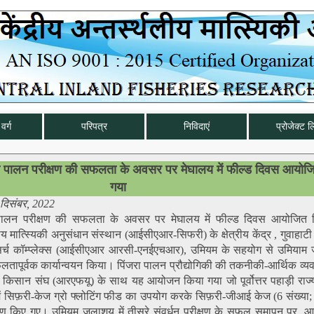
वर्ग
परिपत्र
निविदाएं
प्रोजेक्ट ल
रा पालन परीक्षण की सफलता के अवसर पर मेघालय में फील्ड दिवस आयोज
गया
दिसंबर, 2022
 पालन परीक्षण की सफलता के अवसर पर मेघालय में फील्ड दिवस आयोजित 
लीय मात्स्यिकी अनुसंधान संस्थान (आईसीएआर-सिफरी) के क्षेत्रीय केंद्र , गुवाहाट
िसर्च कॉम्प्लेक्स (आईसीएआर आरसी-एनईएचआर), उमियम के सहयोग से उमियाम 
पूर्वक कार्यान्वयन किया। पिंजरा पालन प्रौद्योगिकी की तकनीकी-आर्थिक व्यवह
िसान संघ (आरएफयू) के साथ यह आयोजन किया गया जो पूर्वोत्तर पहाड़ी राज्य
 सिफ़री-केज ग्रो फ्लोटिंग फीड का उपयोग करके सिफ़री-जीआई केज (6 संख्या
रीक्षण किए गए। उमियम जलाशय में तीसरे संवर्धन परीक्षण के सफल समापन पर,