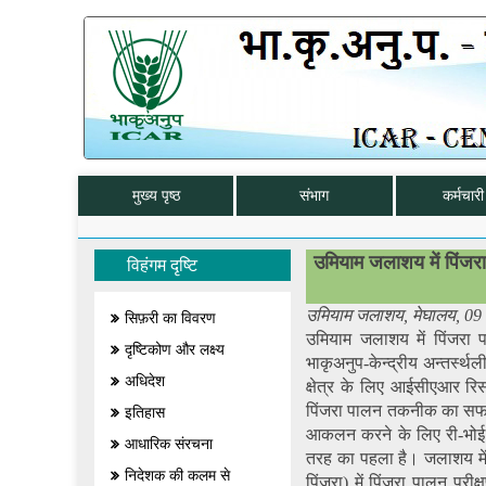
मुख्य पृष्ठ
संभाग
कर्मचारी 
उमियाम जलाशय में पिंज
विहंगम दृष्टि
उमियाम जलाशय, मेघालय, 09 
सिफ़री का विवरण
उमियाम जलाशय में पिंजरा
दृष्टिकोण और लक्ष्य
भाकृअनुप-केन्द्रीय अन्तर्स्थ
अधिदेश
क्षेत्र के लिए आईसीएआर र
पिंजरा पालन तकनीक का सफलता
इतिहास
आकलन करने के लिए री-भोई क
आधारिक संरचना
तरह का पहला है। जलाशय में
निदेशक की कलम से
पिंजरा) में पिंजरा पालन प