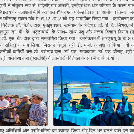
 गुवाहाटी ने संयुक्त रूप से आईसीएआर आरसी, एनईएचआर और उमियम के मत्स्य पा
मेघालय के जलाशयों में पिंजरा पालन" पर एक फील्ड दिवस का आयोजन किया। 
के उम्निउह ख्वान गांव में 09.12.2022 को यह आयोजित किया गया। कार्यक्रम
 निदेशक डॉ. बि.के. दास, एनईएचआर, उमियाम के निदेशक डॉ. वी. के. मिश्रा,की प
े प्रमुख डॉ. बी. के. भट्टाचार्य, के साथ- साथ पशु और मत्स्य विज्ञान विभाग 
डॉ. एस. के. दास द्वारा समन्वयित किया गया। कार्यक्रम में आरएफयू के के 8
ियों सहित) ने भाग लिया, जिसका नेतृत्व श्री डी. मजॉ, अध्यक्ष ने किया। द
तकनीकी कर्मियों जैसे डॉ. प्रोनोब दास, डॉ. एस. येंगक्कपम, डॉ. एस. बोराह, श्री ट
और श्री अलकेश दास (एसटीओ) ने तकनीकी विशेषज्ञ के रूप में कार्य किया।.
ें आए अतिथियों और प्रतिभागियों का स्वागत किया और दिन भर चलने वाले इस कार