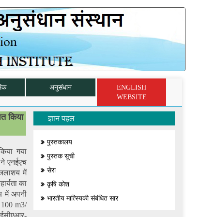
िंक
अनुसंधान
ENGLISH
WEBSITE
ित किया
ज्ञान पहल
पुस्तकालय
किया गया
पुस्तक सूची
ी ने एनईएच
सेरा
जलाशय में
ार्यता का
कृषि कोश
 में अपनी
भारतीय मात्स्यिकी संबंधित सार
; 100 m3/
 आईसीएआर-