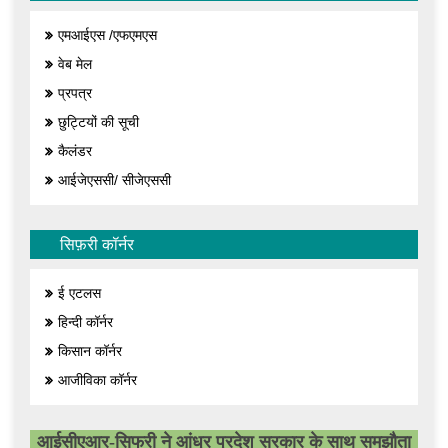
एमआईएस /एफएमएस
वेब मेल
प्रपत्र
छुट्टियों की सूची
कैलंडर
आईजेएससी/ सीजेएससी
सिफ़री कॉर्नर
ई एटलस
हिन्दी कॉर्नर
किसान कॉर्नर
आजीविका कॉर्नर
आईसीएआर-सिफरी ने आंध्र प्रदेश सरकार के साथ समझौता