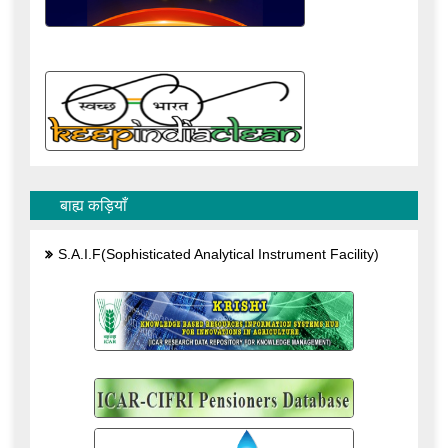
बाह्य कड़ियाँ
S.A.I.F(Sophisticated Analytical Instrument Facility)