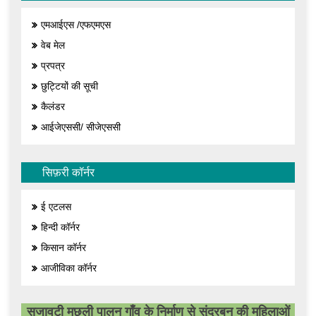
एमआईएस /एफएमएस
वेब मेल
प्रपत्र
छुट्टियों की सूची
कैलंडर
आईजेएससी/ सीजेएससी
सिफ़री कॉर्नर
ई एटलस
हिन्दी कॉर्नर
किसान कॉर्नर
आजीविका कॉर्नर
सजावटी मछली पालन गाँव के निर्माण से सुंदरबन की महिलाओं