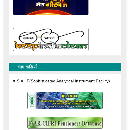
बाह्य कड़ियाँ
S.A.I.F(Sophisticated Analytical Instrument Facility)