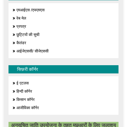
एमआईएस /एफएमएस
वेब मेल
प्रपत्र
छुट्टियों की सूची
कैलंडर
आईजेएससी/ सीजेएससी
सिफ़री कॉर्नर
ई एटलस
हिन्दी कॉर्नर
किसान कॉर्नर
आजीविका कॉर्नर
अनुसूचित जाति उपयोजना के तहत मछुआरों के लिए जलाशय