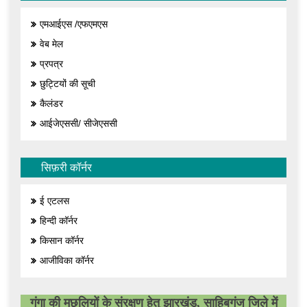
एमआईएस /एफएमएस
वेब मेल
प्रपत्र
छुट्टियों की सूची
कैलंडर
आईजेएससी/ सीजेएससी
सिफ़री कॉर्नर
ई एटलस
हिन्दी कॉर्नर
किसान कॉर्नर
आजीविका कॉर्नर
गंगा की मछलियों के संरक्षण हेतु झारखंड, साहिबगंज जिले में