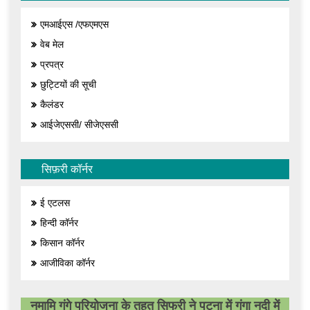
एमआईएस /एफएमएस
वेब मेल
प्रपत्र
छुट्टियों की सूची
कैलंडर
आईजेएससी/ सीजेएससी
सिफ़री कॉर्नर
ई एटलस
हिन्दी कॉर्नर
किसान कॉर्नर
आजीविका कॉर्नर
नमामि गंगे परियोजना के तहत सिफरी ने पटना में गंगा नदी में