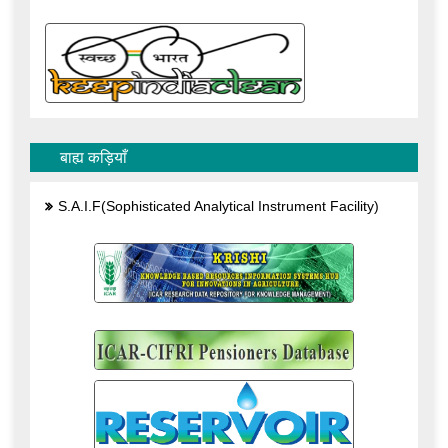
बाह्य कड़ियाँ
S.A.I.F(Sophisticated Analytical Instrument Facility)