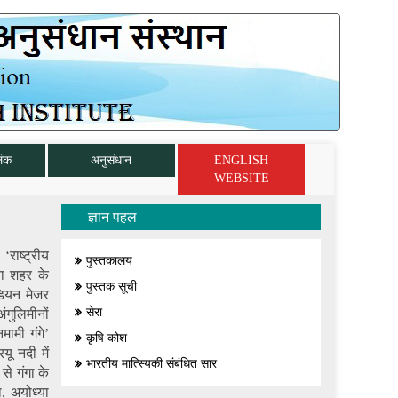
िंक
अनुसंधान
ENGLISH
WEBSITE
ज्ञान पहल
राष्ट्रीय
पुस्तकालय
्या शहर के
पुस्तक सूची
डियन मेजर
सेरा
गुलिमीनों
ामी गंगे’
कृषि कोश
ू नदी में
भारतीय मात्स्यिकी संबंधित सार
से गंगा के
ा, अयोध्या