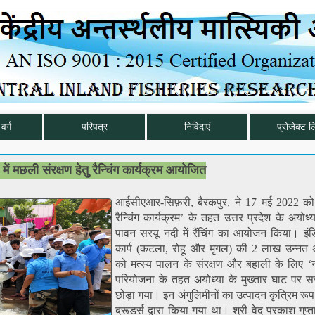
वर्ग
परिपत्र
निविदाएं
प्रोजेक्ट ल
ें मछली संरक्षण हेतु रैन्चिंग कार्यक्रम आयोजित
आईसीएआर-सिफ़री, बैरकपुर, ने 17 मई 2022 को ‘
रैन्चिंग कार्यक्रम’ के तहत उत्तर प्रदेश के अयोध
पावन सरयू नदी में रैंचिंग का आयोजन किया। इं
कार्प (कटला, रोहू और मृगल) की 2 लाख उन्नत अं
को मत्स्य पालन के संरक्षण और बहाली के लिए ‘नम
परियोजना के तहत अयोध्या के मुख्तार घाट पर सरय
छोड़ा गया। इन अंगुलिमीनों का उत्पादन कृत्रिम रूप 
ब्रूडर्स द्वारा किया गया था। श्री वेद प्रकाश गुप्त