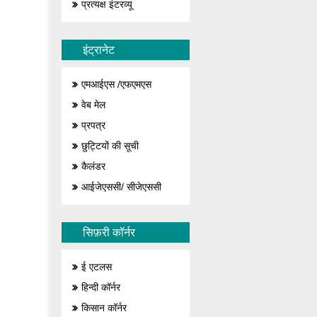
प्रत्यक्ष इंटरव्यू
इंट्रानेट
एमआईएस /एफएमएस
वेब मेल
प्रपत्र
छुट्टियों की सूची
कैलंडर
आईजेएससी/ सीजेएससी
सिफ़री कॉर्नर
ई एटलस
हिन्दी कॉर्नर
किसान कॉर्नर