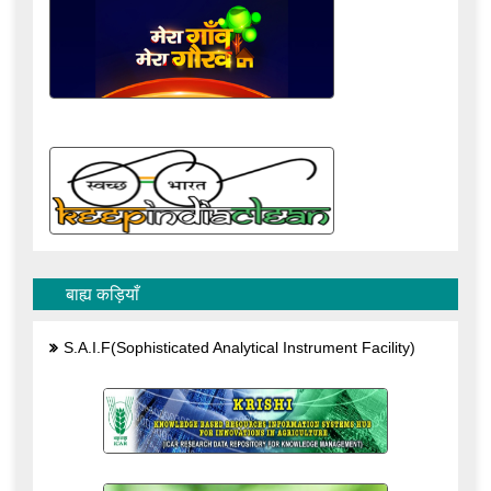
बाह्य कड़ियाँ
S.A.I.F(Sophisticated Analytical Instrument Facility)