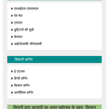
एमआईएस /एफएमएस
वेब मेल
प्रपत्र
छुट्टियों की सूची
कैलंडर
आईजेएससी/ सीजेएससी
सिफ़री कॉर्नर
ई एटलस
हिन्दी कॉर्नर
किसान कॉर्नर
आजीविका कॉर्नर
सिफरी द्वारा आजादी का अमृत महोत्सव के तहत 'किसान