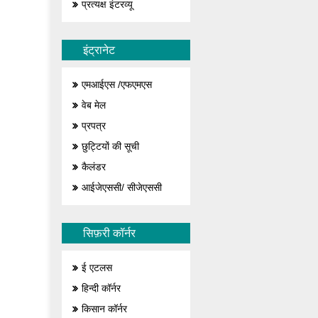
प्रत्यक्ष इंटरव्यू
इंट्रानेट
एमआईएस /एफएमएस
वेब मेल
प्रपत्र
छुट्टियों की सूची
कैलंडर
आईजेएससी/ सीजेएससी
सिफ़री कॉर्नर
ई एटलस
हिन्दी कॉर्नर
किसान कॉर्नर