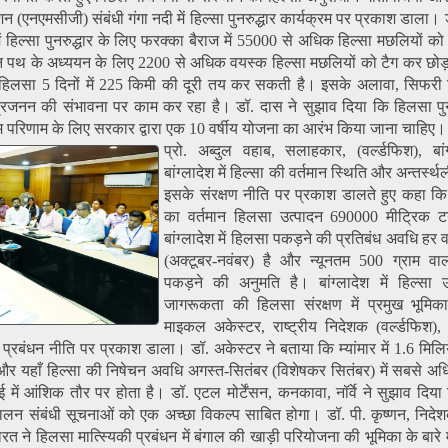
ा मिशन (एनएमसीजी) संबंधी गंगा नदी में हिल्सा पुनरुद्धार कार्यक्रम पर प्रकाश डाला।
में हिल्सा पुनरुद्धार के लिए फरक्का बैराज में 55000 से अधिक हिल्सा मछलियों क
पथ के अध्ययन के लिए 2200 से अधिक वयस्क हिल्सा मछलियों को टैग कर छोड़
 हिलसा 5 दिनों में 225 किमी की दूरी तय कर सकती है। इसके अलावा, सिफरी
्रजनन की संभावना पर काम कर रहा है। डॉ. दास ने सुझाव दिया कि हिलसा पुनर
परिणाम के लिए सरकार द्वारा एक 10 वर्षीय योजना का आरंभ किया जाना चाहिए।
प्रो. अब्दुल वहाब, सलाहकार, (वर्ल्डफिश), बांग
बांग्लादेश में हिल्सा की वर्तमान स्थिति और अन्तर्स्
इसके संरक्षण नीति पर प्रकाश डालते हुए कहा कि ब
का वर्तमान हिलसा उत्पादन 690000 मीट्रिक टन
बांग्लादेश में हिलसा पकड़ने की प्रतिबंध अवधि हर व
(अक्टूबर-नवंबर) है और न्यूनतम 500 ग्राम व
पकड़ने की अनुमति है। बांग्लादेश में हिल्सा उत
जागरूकता की हिलसा संरक्षण में प्रमुख भूमिक
माइकल अकेस्टर, राष्ट्रीय निदेशक (वर्ल्डफिश), म
ी के प्रबंधन नीति पर प्रकाश डाला। डॉ. अकेस्टर ने बताया कि म्यांमार में 1.6 मिल
ैं और यहाँ हिल्सा की निषेचन अवधि अगस्त-सितंबर (विशेषकर सितंबर) में सबसे 
ें आंशिक तौर पर होता है। डॉ. एटल मोर्टेंसन, कनकावा, नॉर्वे ने सुझाव दिया 
न संबंधी सूचनाओं को एक अच्छा विकल्प साबित होगा। डॉ. पी. कृष्णन, निद
ारत ने हिलसा मात्स्यिकी प्रबंधन में बंगाल की खाड़ी परियोजना की भूमिका के बारे 