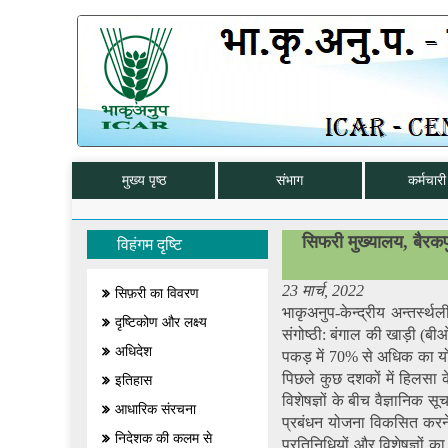
मुख्य पृष्ठ
संभाग
कर्मचारी 
सिफरी मुख्यालय, बैरकपुर
विहंगम दृष्टि
23 मार्च, 2022
सिफ़री का विवरण
भाकृअनुप-केन्द्रीय अन्तर्स्
दृष्टिकोण और लक्ष्य
संगोष्ठी: बंगाल की खाड़ी (बी
अधिदेश
पकड़ में 70% से अधिक का योग
पिछले कुछ दशकों में हिलसा के
इतिहास
विशेषज्ञों के बीच वैज्ञानिक 
आधारिक संरचना
प्रबंधन योजना विकसित करने 
निदेशक की कलम से
प्रतिनिधियों और विशेषज्ञों क