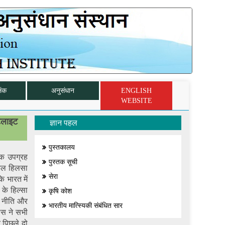
िंक
अनुसंधान
ENGLISH
WEBSITE
टेलाइट
ज्ञान पहल
पुस्तकालय
 एक उपग्रह
पुस्तक सूची
 कुल हिलसा
सेरा
 भारत में
 के हिल्सा
कृषि कोश
ीय नीति और
भारतीय मात्स्यिकी संबंधित सार
ास ने सभी
र पिछले दो