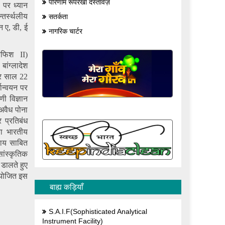
परिणाम रूपरेखा दस्तावेज़
ं पर ध्यान
्तर्स्थलीय
सतर्कता
 ए, डी, ई
नागरिक चार्टर
ोफिश II)
बांग्लादेश
हर साल 22
यान्वयन पर
णी विज्ञान
अवैध पोना
 प्रतिबंध
ा भारतीय
पाय साबित
ांस्कृतिक
 डालते हुए
 आयोजित इस
बाह्य कड़ियाँ
S.A.I.F(Sophisticated Analytical
Instrument Facility)