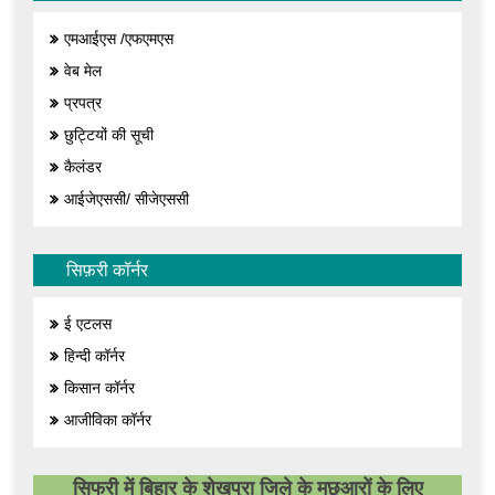
एमआईएस /एफएमएस
वेब मेल
प्रपत्र
छुट्टियों की सूची
कैलंडर
आईजेएससी/ सीजेएससी
सिफ़री कॉर्नर
ई एटलस
हिन्दी कॉर्नर
किसान कॉर्नर
आजीविका कॉर्नर
सिफरी में बिहार के शेखपुरा जिले के मछुआरों के लिए