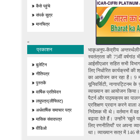
कैसे पहुंचे
संपर्क सूत्र
मानचित्र
<
प्रकाशन
भाकृअनुप-केंद्रीय अन्तर्स्थल
स्वतंत्रता की 75वीं वर्षगां
आईसीएआर सहित सभी विभाग और म
बुलेटिन
लिए निर्धारित कार्यक्रमों की श
नीतिपत्र
का आयोजन कर रहा है। 9 मार
पुस्तकें
यूनिवर्सिटी, नागापट्टिनम के
व्याख्यान का आयोजन किया। प्
वार्षिक प्रतिवेदन
पैटर्न और पाठ्यक्रम का पाल
लघुपत्र(लीफ्लिट)
प्रशिक्षण प्रदान करने वाला
अर्धवार्षिक समाचार पत्र
निदेशक भी थे। वर्तमान में व
बढ़ावा देते हैं। उन्होंने 'खुल
मासिक संवादपत्र
लिए रणनीतियाँ' पर अपना व्या
वीडिओ
था। व्‍याख्‍यान सत्र में 14