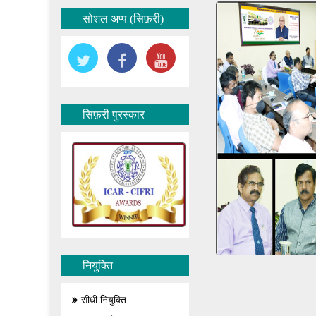
सोशल अप्प (सिफ़री)
सिफ़री पुरस्कार
नियुक्ति
सीधी नियुक्ति