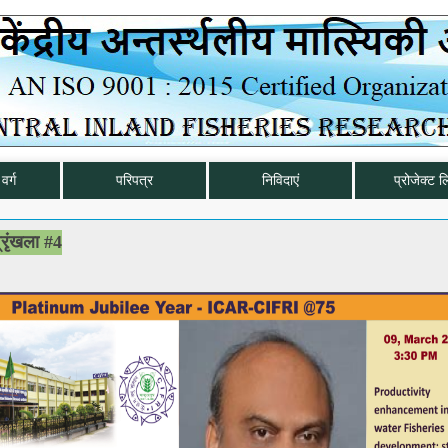
वर्ग
परिपत्र
निविदाएं
प्रोजेक्ट ल
्रृंखला #4