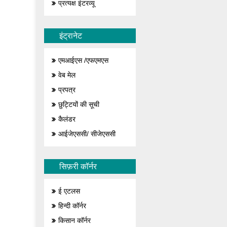
प्रत्यक्ष इंटरव्यू
इंट्रानेट
एमआईएस /एफएमएस
वेब मेल
प्रपत्र
छुट्टियों की सूची
कैलंडर
आईजेएससी/ सीजेएससी
सिफ़री कॉर्नर
ई एटलस
हिन्दी कॉर्नर
किसान कॉर्नर