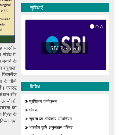
सुविधाएँ
SBI Payment
 यह भारतीय
S
ंबंध में,
न मनाने के
ान श्रृंखला
ता फिशरीज
ला के चौथे
विविध
हैं। एसएयू
ुसंधान और
के तकनीकी
प्रशिक्षण कार्यक्रम
्वच्छता को
घोषणा
ट प्रिंट के
सूचना का अधिकार अधिनियम
 किया गया
भारतीय कृषि अनुसंधान परिषद