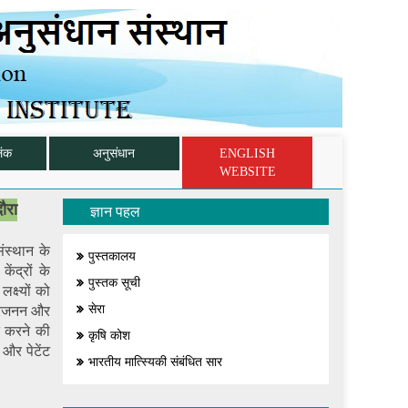
िंक
अनुसंधान
ENGLISH
WEBSITE
दौरा
ज्ञान पहल
ंस्थान के
पुस्तकालय
ेंद्रों के
पुस्तक सूची
क्ष्यों को
सेरा
प्रजनन और
त करने की
कृषि कोश
 और पेटेंट
भारतीय मात्स्यिकी संबंधित सार