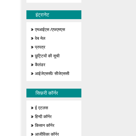
इंट्रानेट
एमआईएस /एफएमएस
वेब मेल
प्रपत्र
छुट्टियों की सूची
कैलंडर
आईजेएससी/ सीजेएससी
सिफ़री कॉर्नर
ई एटलस
हिन्दी कॉर्नर
किसान कॉर्नर
आजीविका कॉर्नर