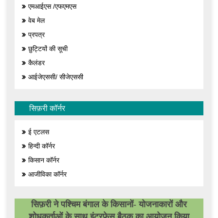
एमआईएस /एफएमएस
वेब मेल
प्रपत्र
छुट्टियों की सूची
कैलंडर
आईजेएससी/ सीजेएससी
सिफ़री कॉर्नर
ई एटलस
हिन्दी कॉर्नर
किसान कॉर्नर
आजीविका कॉर्नर
सिफ़री ने पश्चिम बंगाल के किसानों- योजनाकारों और
शोधकर्ताओं के साथ इंटरफेस बैठक का आयोजन किया