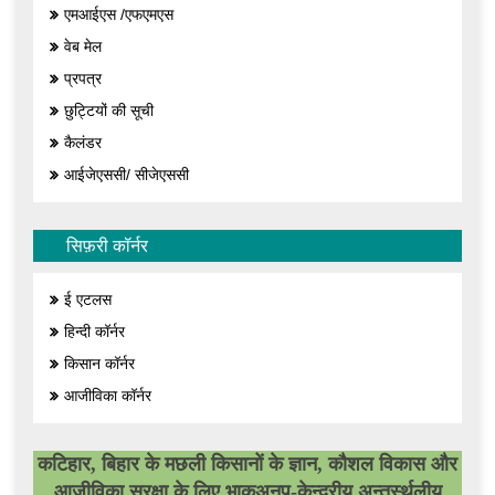
एमआईएस /एफएमएस
वेब मेल
प्रपत्र
छुट्टियों की सूची
कैलंडर
आईजेएससी/ सीजेएससी
सिफ़री कॉर्नर
ई एटलस
हिन्दी कॉर्नर
किसान कॉर्नर
आजीविका कॉर्नर
कटिहार, बिहार के मछली किसानों के ज्ञान, कौशल विकास और
आजीविका सुरक्षा के लिए भाकृअनुप-केन्द्रीय अन्तर्स्थलीय