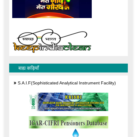
बाह्य कड़ियाँ
S.A.I.F(Sophisticated Analytical Instrument Facility)