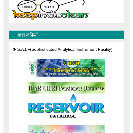
बाह्य कड़ियाँ
S.A.I.F(Sophisticated Analytical Instrument Facility)