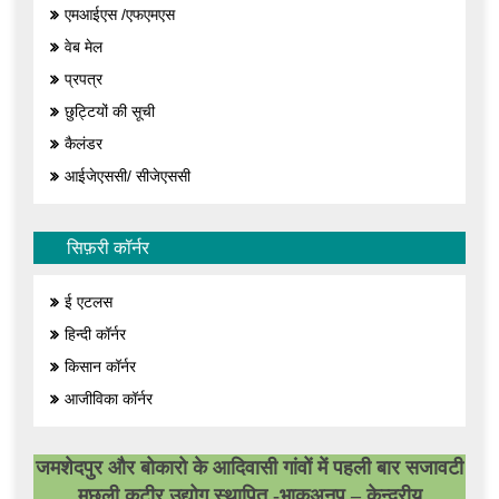
एमआईएस /एफएमएस
वेब मेल
प्रपत्र
छुट्टियों की सूची
कैलंडर
आईजेएससी/ सीजेएससी
सिफ़री कॉर्नर
ई एटलस
हिन्दी कॉर्नर
किसान कॉर्नर
आजीविका कॉर्नर
जमशेदपुर और बोकारो के आदिवासी गांवों में पहली बार सजावटी
मछली कुटीर उद्योग स्थापित -भाकृअनुप – केन्द्रीय