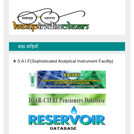
बाह्य कड़ियाँ
S.A.I.F(Sophisticated Analytical Instrument Facility)