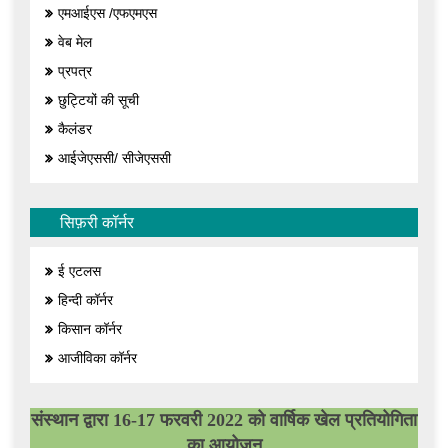
एमआईएस /एफएमएस
वेब मेल
प्रपत्र
छुट्टियों की सूची
कैलंडर
आईजेएससी/ सीजेएससी
सिफ़री कॉर्नर
ई एटलस
हिन्दी कॉर्नर
किसान कॉर्नर
आजीविका कॉर्नर
संस्थान द्वारा 16-17 फरवरी 2022 को वार्षिक खेल प्रतियोगिता
का आयोजन