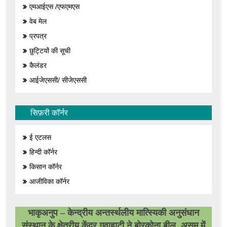
एमआईएस /एफएमएस
वेब मेल
प्रपत्र
छुट्टियों की सूची
कैलंडर
आईजेएससी/ सीजेएससी
सिफ़री कॉर्नर
ई एटलस
हिन्दी कॉर्नर
किसान कॉर्नर
आजीविका कॉर्नर
भाकृअनुप – केन्द्रीय अन्तर्स्थलीय मात्स्यिकी अनुसंधान
संस्थान के क्षेत्रीय केंद्र गुवाहाटी ने बोरकोना बील, असम में