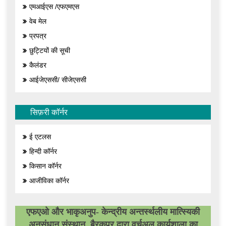
एमआईएस /एफएमएस
वेब मेल
प्रपत्र
छुट्टियों की सूची
कैलंडर
आईजेएससी/ सीजेएससी
सिफ़री कॉर्नर
ई एटलस
हिन्दी कॉर्नर
किसान कॉर्नर
आजीविका कॉर्नर
एफएओ और भाकृअनुप- केन्द्रीय अन्तर्स्थलीय मात्स्यिकी
अनुसंधान संस्थान, बैरकपुर द्वारा वर्चुअल कार्यशाला का