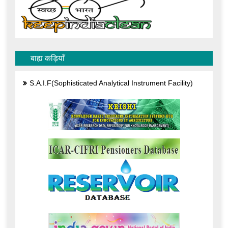
बाह्य कड़ियाँ
S.A.I.F(Sophisticated Analytical Instrument Facility)