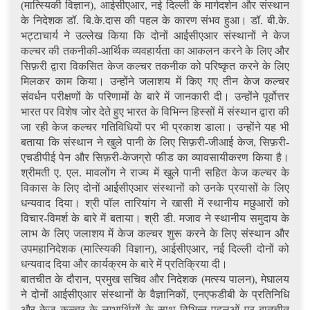
(मात्स्यिकी विज्ञान), आईसीएआर, नई दिल्ली के मार्गदर्शन और संस्थान
के निदेशक डॉ. बि.के.दास की पहल के कारण संभव हुआ। डॉ. बी.के.
भट्टाचार्य ने उल्लेख किया कि दोनों आईसीएआर संस्थानों ने केज
कल्चर की तकनीकी-आर्थिक व्यवहार्यता का आकलन करने के लिए और
सिफ़री द्वारा विकसित केज कल्चर तकनीक को परिष्कृत करने के लिए
मिलकर काम किया। उन्होंने जलाशय में किए गए तीन केज कल्चर
संवर्धन परीक्षणों के परिणामों के बारे में जानकारी दी। उन्होंने पूर्वोत्तर
भारत पर विशेष जोर देते हुए भारत के विभिन्न हिस्सों में संस्थान द्वारा की
जा रही केज कल्चर गतिविधियों पर भी प्रकाश डाला। उन्होंने यह भी
बताया कि संस्थान ने खुले पानी के लिए सिफ़री-जीआई केज, सिफ़री-
एचडीपीई पेन और सिफ़री-केजग्रो फीड का व्यावसायीकरण किया है।
श्रीमती ए. एल. मावलोंग ने राज्य में खुले पानी सहित केज कल्चर के
विकास के लिए दोनों आईसीएआर संस्थानों को उनके प्रयासों के लिए
धन्यवाद दिया। श्री पॉल तारियांग ने खासी में स्थानीय मछुआरों को
विचार-विमर्श के बारे में बताया। श्री डी. मजाव ने स्थानीय समुदाय के
लाभ के लिए जलाशय में केज कल्चर शुरू करने के लिए संस्थान और
उपमहानिदेशक (मात्स्यिकी विज्ञान), आईसीएआर, नई दिल्ली दोनों को
धन्यवाद दिया और कार्यक्रम के बारे में प्रतिक्रिया दी।
बातचीत के दौरान, प्रमुख सचिव और निदेशक (मत्स्य पालन), मेघालय
ने दोनों आईसीएआर संस्थानों के वैज्ञानिकों, एनएफडीबी के प्रतिनिधि
और केज कल्चर के लाभार्थियों के साथ विभिन्न पहलुओं पर बातचीत