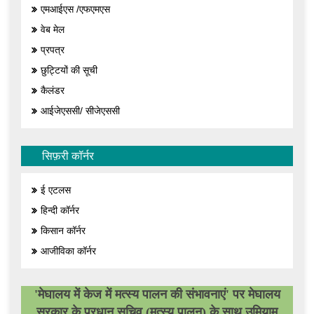
एमआईएस /एफएमएस
वेब मेल
प्रपत्र
छुट्टियों की सूची
कैलंडर
आईजेएससी/ सीजेएससी
सिफ़री कॉर्नर
ई एटलस
हिन्दी कॉर्नर
किसान कॉर्नर
आजीविका कॉर्नर
'मेघालय में केज में मत्स्य पालन की संभावनाएं' पर मेघालय
सरकार के प्रधान सचिव (मत्स्य पालन) के साथ उमियाम