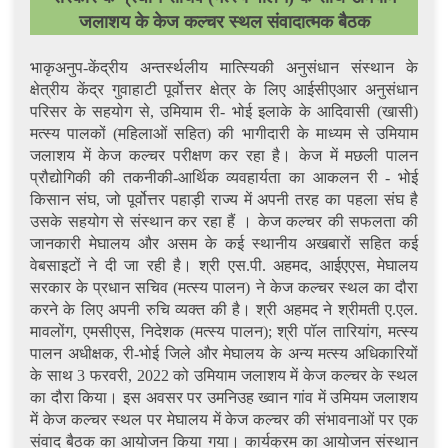
जलाशय के केज कल्चर स्थल संवादात्मक बैठक
भाकृअनुप-केंद्रीय अन्तर्स्थलीय मात्स्यिकी अनुसंधान संस्थान के
क्षेत्रीय केंद्र गुवाहाटी पूर्वोत्तर क्षेत्र के लिए आईसीएआर अनुसंधान
परिसर के सहयोग से, उमियाम री- भोई इलाके के आदिवासी (खासी)
मत्स्य पालकों (महिलाओं सहित) की भागीदारी के माध्यम से उमियाम
जलाशय में केज कल्चर परीक्षण कर रहा है। केज में मछली पालन
प्रौद्योगिकी की तकनीकी-आर्थिक व्यवहार्यता का आकलन री - भोई
किसान संघ, जो पूर्वोत्तर पहाड़ी राज्य में अपनी तरह का पहला संघ है
उसके सहयोग से संस्थान कर रहा हैं । केज कल्चर की सफलता की
जानकारी मेघालय और असम के कई स्थानीय अखबारों सहित कई
वेबसाइटों ने दी जा रही है। श्री एस.पी. अहमद, आईएएस, मेघालय
सरकार के प्रधान सचिव (मत्स्य पालन) ने केज कल्चर स्थल का दौरा
करने के लिए अपनी रुचि व्यक्त की है। श्री अहमद ने श्रीमती ए.एल.
मावलोंग, एमसीएस, निदेशक (मत्स्य पालन); श्री पॉल तारियांग, मत्स्य
पालन अधीक्षक, री-भोई जिले और मेघालय के अन्य मत्स्य अधिकारियों
के साथ 3 फरवरी, 2022 को उमियाम जलाशय में केज कल्चर के स्थल
का दौरा किया। इस अवसर पर उमनिउह ख्वान गांव में उमियम जलाशय
में केज कल्चर स्थल पर मेघालय में केज कल्चर की संभावनाओं पर एक
संवाद बैठक का आयोजन किया गया। कार्यक्रम का आयोजन संस्थान